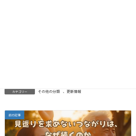
継承」を再評価すること。
それこそが、劣化し続ける現代の人間関係を修復し、
私たちが再び「人間らしく」繋がるための唯一の道で
はないでしょうか。
私たちが今日、子供の目を、あるいはパートナーの目
を、スマホの画面以上に長く見つめることができる
か。
その一歩が、数十年後の社会の姿を決定づけるので
す。そのように思います。
その他の分類
、
更新情報
カテゴリー
前の記事