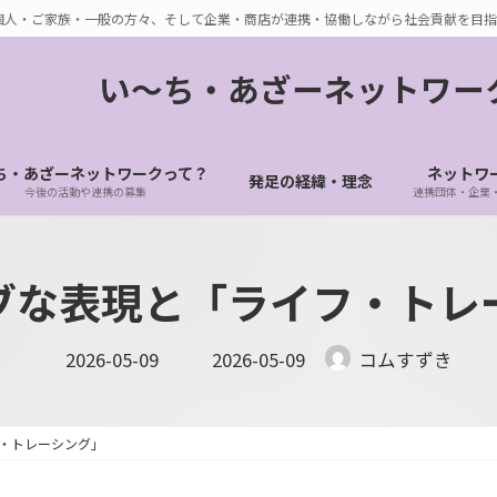
個人・ご家族・一般の方々、そして企業・商店が連携・協働しながら社会貢献を目指
い〜ち・あざーネットワー
ち・あざーネットワークって？
ネットワ
発足の経緯・理念
今後の活動や連携の募集
連携団体・企業
ブな表現と「ライフ・トレ
最
2026-05-09
2026-05-09
コムすずき
終
更
新
日
時
・トレーシング」
: