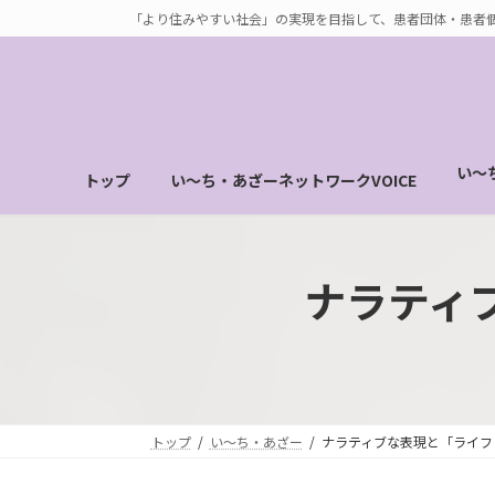
コ
ナ
「より住みやすい社会」の実現を目指して、患者団体・患者
ン
ビ
テ
ゲ
ン
ー
ツ
シ
へ
ョ
い～
トップ
い～ち・あざーネットワークVOICE
ス
ン
キ
に
ッ
移
プ
動
ナラティ
トップ
い～ち・あざー
ナラティブな表現と「ライフ