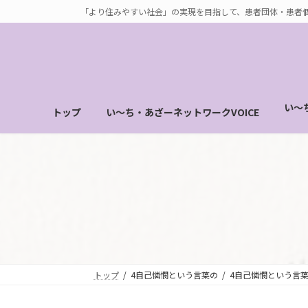
コ
ナ
「より住みやすい社会」の実現を目指して、患者団体・患者
ン
ビ
テ
ゲ
ン
ー
ツ
シ
へ
ョ
い～
トップ
い～ち・あざーネットワークVOICE
ス
ン
キ
に
ッ
移
プ
動
トップ
4自己憐憫という言葉の
4自己憐憫という言