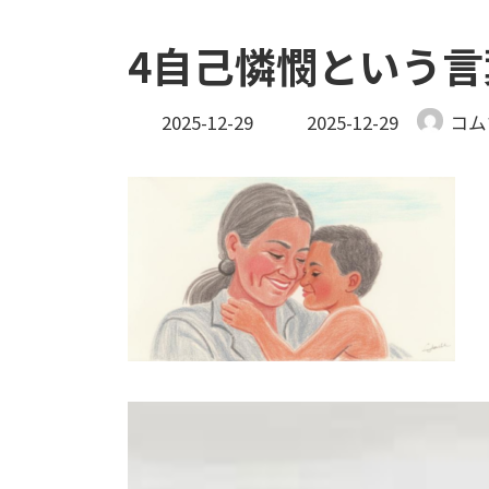
4自己憐憫という言
最
2025-12-29
2025-12-29
コム
終
更
新
日
時
: