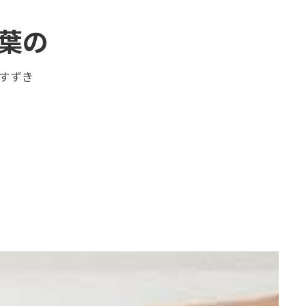
葉の
すずき