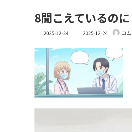
8聞こえているのに
最
2025-12-24
2025-12-24
コム
終
更
新
日
時
: