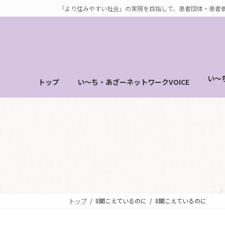
コ
ナ
「より住みやすい社会」の実現を目指して、患者団体・患者
ン
ビ
テ
ゲ
ン
ー
ツ
シ
へ
ョ
い～
トップ
い～ち・あざーネットワークVOICE
ス
ン
キ
に
ッ
移
プ
動
トップ
8聞こえているのに
8聞こえているのに