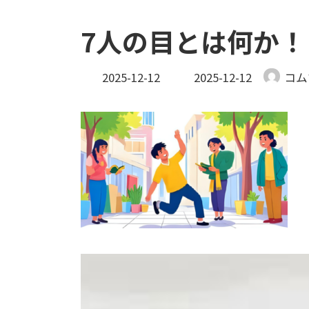
7人の目とは何か！
最
2025-12-12
2025-12-12
コム
終
更
新
日
時
: