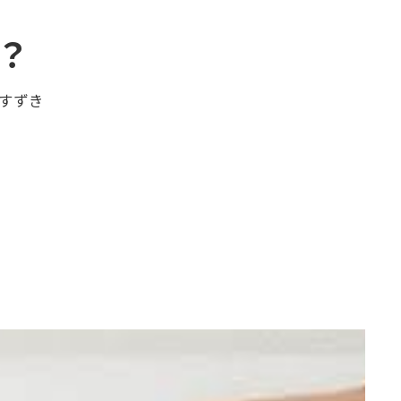
？
すずき