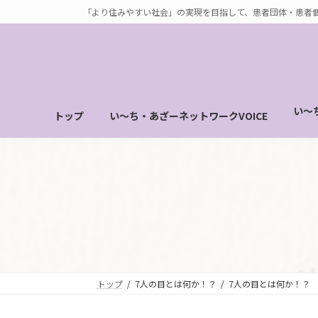
コ
ナ
「より住みやすい社会」の実現を目指して、患者団体・患者
ン
ビ
テ
ゲ
ン
ー
ツ
シ
へ
ョ
い～
トップ
い～ち・あざーネットワークVOICE
ス
ン
キ
に
ッ
移
プ
動
トップ
7人の目とは何か！？
7人の目とは何か！？