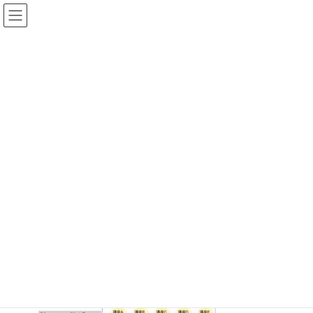
コ
ナ
い〜ち・あざーネットワーク
ン
ビ
テ
ゲ
ン
ー
ツ
シ
メディア
へ
ョ
ス
ン
キ
に
ッ
移
プ
動
トップ
about-2-1-1024x561
about-2-1-1024x561
about-2-1-1024x561
最
2024-06-02
2024-06-02
コムすずき
終
更
新
日