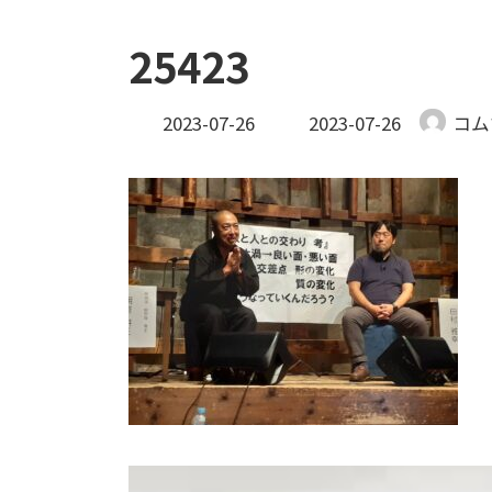
25423
最
2023-07-26
2023-07-26
コム
終
更
新
日
時
: