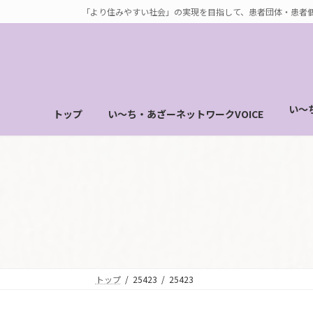
コ
ナ
「より住みやすい社会」の実現を目指して、患者団体・患者
ン
ビ
テ
ゲ
ン
ー
ツ
シ
へ
ョ
い～
トップ
い～ち・あざーネットワークVOICE
ス
ン
キ
に
ッ
移
プ
動
トップ
25423
25423