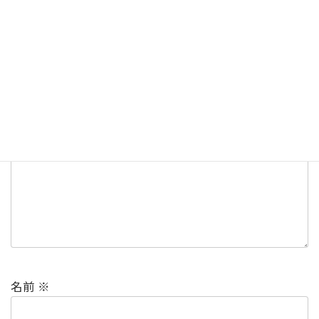
コメントを残す
メールアドレスが公開されることはありません。
※
が
付いている欄は必須項目です
コメント
※
名前
※