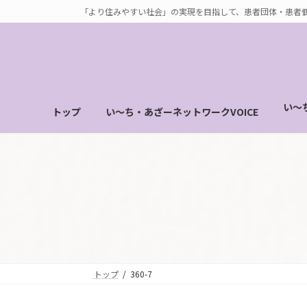
コ
ナ
「より住みやすい社会」の実現を目指して、患者団体・患者
ン
ビ
テ
ゲ
ン
ー
ツ
シ
へ
ョ
い～
トップ
い～ち・あざーネットワークVOICE
ス
ン
キ
に
ッ
移
プ
動
トップ
360-7