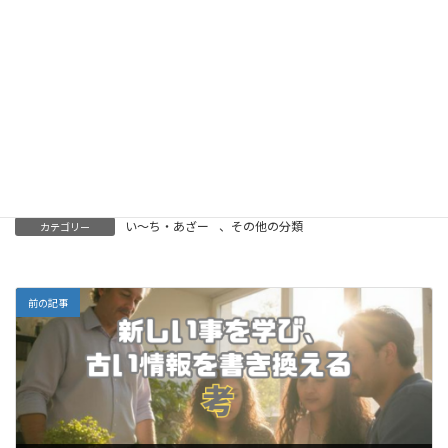
分断を乗り越え、正しさに押しつぶされず、孤立を防
ぎ、善意を循環させる。そのすべての起点にあるの
が、「知り添う対話」です。
これからの社会に必要なのは、声の大きさではなく、
相手にどれだけ寄り添えるかという“対話の質”なので
はないでしょうか。
い～ち・あざー
、
その他の分類
カテゴリー
前の記事