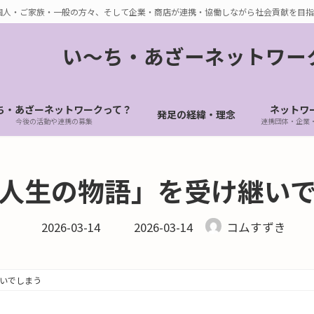
個人・ご家族・一般の方々、そして企業・商店が連携・協働しながら社会貢献を目指
い〜ち・あざーネットワー
ち・あざーネットワークって？
ネットワ
発足の経緯・理念
今後の活動や連携の募集
連携団体・企業
人生の物語」を受け継い
最
2026-03-14
2026-03-14
コムすずき
終
更
新
日
時
いでしまう
: