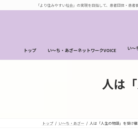
コ
ナ
「より住みやすい社会」の実現を目指して、患者団体・患者
ン
ビ
テ
ゲ
ン
ー
ツ
シ
へ
ョ
い～
トップ
い～ち・あざーネットワークVOICE
ス
ン
キ
に
ッ
移
プ
動
人は「
トップ
い～ち・あざー
人は「人生の物語」を受け継