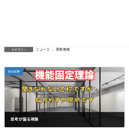
以上、ホーソン効果を説明してきました。主に、集団
の中での効果に関する説明になっております。この原
理を自己にあてはめようとすると、『第三の眼手法』
というツールを利用、習得すれば良いと私は思ってお
ります。②に続きます。（後日）
ニュース
、
更新情報
カテゴリー
前の記事
思考が偏る現象