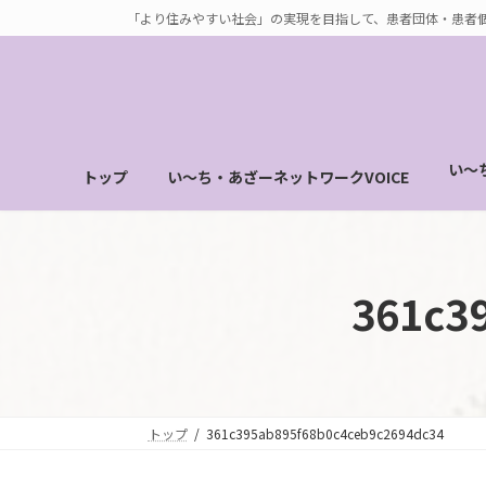
コ
ナ
「より住みやすい社会」の実現を目指して、患者団体・患者
ン
ビ
テ
ゲ
ン
ー
ツ
シ
へ
ョ
い～
トップ
い～ち・あざーネットワークVOICE
ス
ン
キ
に
ッ
移
プ
動
361c3
トップ
361c395ab895f68b0c4ceb9c2694dc34