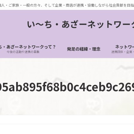
個人・ご家族・一般の方々、そして企業・商店が連携・協働しながら社会貢献を目指
い〜ち・あざーネットワー
ち・あざーネットワークって？
ネットワ
発足の経緯・理念
今後の活動や連携の募集
連携団体・企業
95ab895f68b0c4ceb9c26