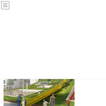
コ
ナ
い〜ち・あざーネットワーク
ン
ビ
テ
ゲ
ン
ー
ツ
シ
中帯５
へ
ョ
ス
ン
キ
に
ッ
移
プ
動
トップ
中帯５