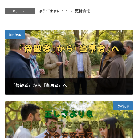
思うがままに・・
、
更新情報
カテゴリー
前の記事
『傍観者』から『当事者』へ
2026-05-29
次の記事