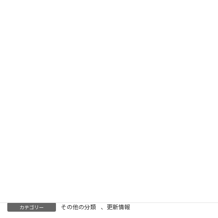
もし今、診断を受けて不安の中にいる人がいるなら、
どうか覚えておいてください。
人生の答えを、今すぐ出す必要はありません。
一人で背負う必要もありません。
ゆっくりで構いません。
少しずつ、自分のペースで前に進んでいけばよいので
す。
病気は人生の一部になることはあっても、
その人の人生そのものではないのです。
その他の分類
、
更新情報
カテゴリー