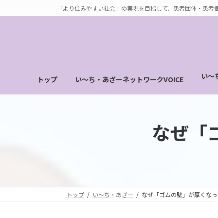
コ
ナ
「より住みやすい社会」の実現を目指して、患者団体・患者
ン
ビ
テ
ゲ
ン
ー
ツ
シ
へ
ョ
い～
トップ
い～ち・あざーネットワークVOICE
ス
ン
キ
に
ッ
移
プ
動
なぜ「
トップ
い～ち・あざー
なぜ「ゴムの壁」が厚くなっ