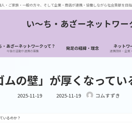
個人・ご家族・一般の方々、そして企業・商店が連携・協働しながら社会貢献を目指
い〜ち・あざーネットワー
ち・あざーネットワークって？
ネットワ
発足の経緯・理念
今後の活動や連携の募集
連携団体・企業
ゴムの壁」が厚くなってい
最
2025-11-19
2025-11-19
コムすずき
終
更
新
日
時
ているのか？
: