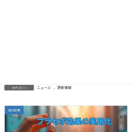
力のスイッチ」を自ら押すような感覚でした。
現代医療がいかに進化しても、人間の心の働きを無視
することはできません。むしろ、科学と心の力が手を
取り合うことで、より良い医療、より快適な生活が実
現できるのだと思います。プラセボ効果はその象徴で
あり、私たちにとって、決して「偽物」などではな
く、「希望の力」とも呼ぶべき現象なのです。私はそ
の様に思います。
ニュース
、
更新情報
カテゴリー
前の記事