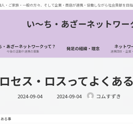
個人・ご家族・一般の方々、そして企業・商店が連携・協働しながら社会貢献を目指
い〜ち・あざーネットワー
ち・あざーネットワークって？
ネットワ
発足の経緯・理念
今後の活動や連携の募集
連携団体・企業
ロセス・ロスってよくあ
最
2024-09-04
2024-09-04
コムすずき
終
更
新
日
時
くある事
: