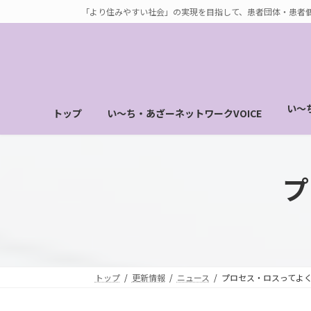
コ
ナ
「より住みやすい社会」の実現を目指して、患者団体・患者
ン
ビ
テ
ゲ
ン
ー
ツ
シ
へ
ョ
い～
トップ
い～ち・あざーネットワークVOICE
ス
ン
キ
に
ッ
移
プ
動
プ
トップ
更新情報
ニュース
プロセス・ロスってよ