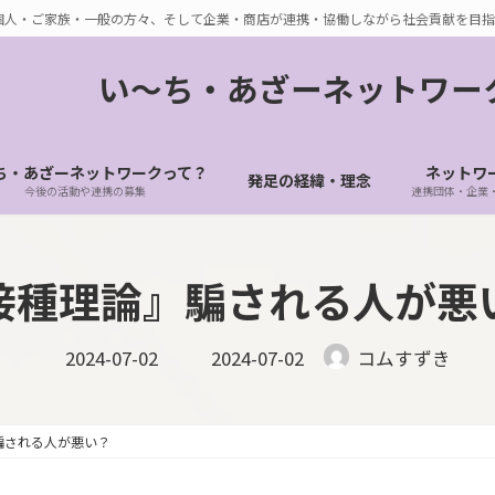
個人・ご家族・一般の方々、そして企業・商店が連携・協働しながら社会貢献を目指
い〜ち・あざーネットワー
ち・あざーネットワークって？
ネットワ
発足の経緯・理念
今後の活動や連携の募集
連携団体・企業
接種理論』騙される人が悪
最
2024-07-02
2024-07-02
コムすずき
終
更
新
日
時
騙される人が悪い？
: