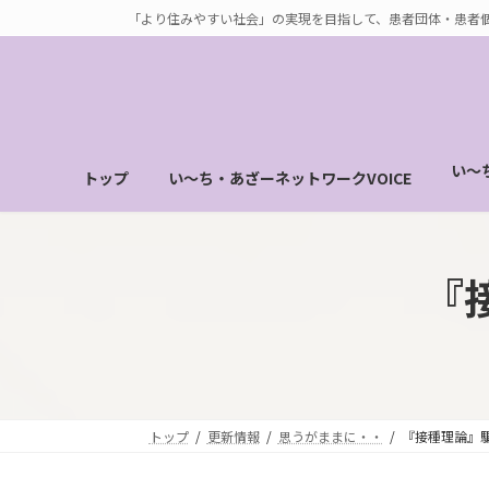
コ
ナ
「より住みやすい社会」の実現を目指して、患者団体・患者
ン
ビ
テ
ゲ
ン
ー
ツ
シ
へ
ョ
い～
トップ
い～ち・あざーネットワークVOICE
ス
ン
キ
に
ッ
移
プ
動
『
トップ
更新情報
思うがままに・・
『接種理論』