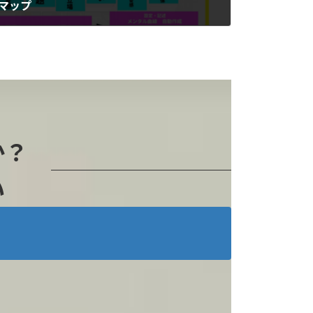
マップ
か？
い