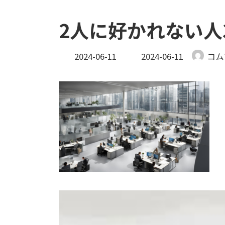
2人に好かれない人
最
2024-06-11
2024-06-11
コム
終
更
新
日
時
: