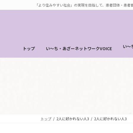
コ
ナ
「より住みやすい社会」の実現を目指して、患者団体・患者
ン
ビ
テ
ゲ
ン
ー
ツ
シ
へ
ョ
い～
トップ
い～ち・あざーネットワークVOICE
ス
ン
キ
に
ッ
移
プ
動
トップ
2人に好かれない人3
2人に好かれない人3