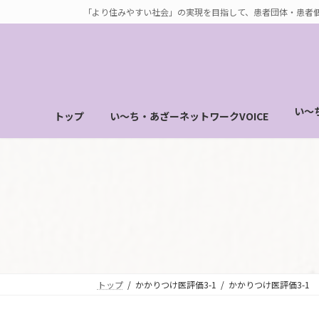
コ
ナ
「より住みやすい社会」の実現を目指して、患者団体・患者
ン
ビ
テ
ゲ
ン
ー
ツ
シ
へ
ョ
い～
トップ
い～ち・あざーネットワークVOICE
ス
ン
キ
に
ッ
移
プ
動
トップ
かかりつけ医評価3-1
かかりつけ医評価3-1