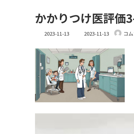
かかりつけ医評価3-
最
2023-11-13
2023-11-13
コム
終
更
新
日
時
: