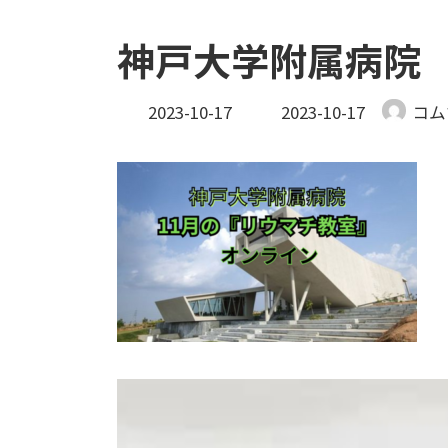
神戸大学附属病院
最
2023-10-17
2023-10-17
コム
終
更
新
日
時
: