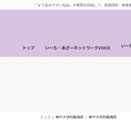
コ
ナ
「より住みやすい社会」の実現を目指して、患者団体・患者
ン
ビ
テ
ゲ
ン
ー
ツ
シ
へ
ョ
い～
トップ
い～ち・あざーネットワークVOICE
ス
ン
キ
に
ッ
移
プ
動
トップ
神戸大学附属病院
神戸大学附属病院