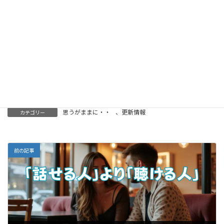
今日、目の前にいる一人の人に、「あなたのことを知
りたい」と心を向けること。
その「知り添う」という小さな一歩が、やがて誰かの
「頼れる人」になり、誰もが安心して生きられる未来
へとつながっていくと、私は信じています。
思うがままに・・
、
更新情報
カテゴリー
前の記事