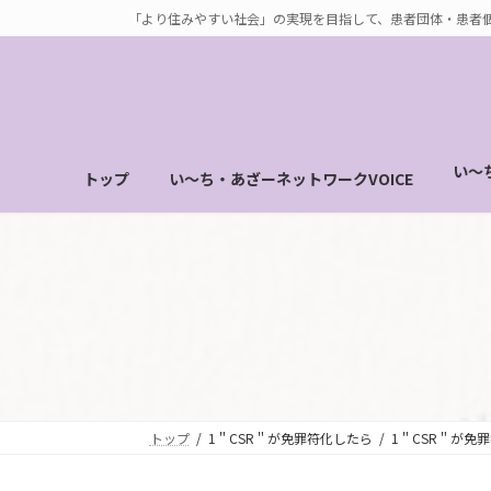
コ
ナ
「より住みやすい社会」の実現を目指して、患者団体・患者
ン
ビ
テ
ゲ
ン
ー
ツ
シ
へ
ョ
い～
トップ
い～ち・あざーネットワークVOICE
ス
ン
キ
に
ッ
移
プ
動
トップ
1＂CSR＂が免罪符化したら
1＂CSR＂が免