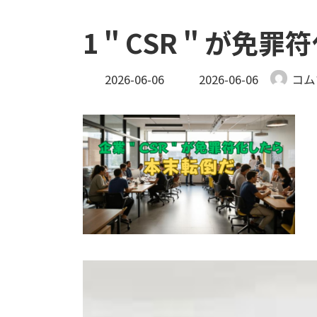
1＂CSR＂が免罪
最
2026-06-06
2026-06-06
コム
終
更
新
日
時
: