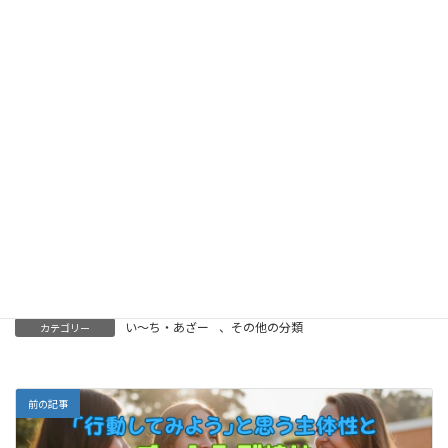
身近な人に「最近どう？」と一言声をかける
困っていそうな人に、答えを求めず話を聞く
地域の集まりや場に一度だけ顔を出してみる
「助けて」と言われる前に、小さく関わる意識を
持つ
そしてもう一つ大事な視点
自分自身も、誰かに頼ってよいと認めること
い～ち・あざー
、
その他の分類
カテゴリー
前の記事