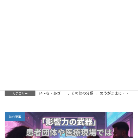
関係を守るための行為です。
組織の健全さは、勇敢な少数ではなく、
安心して発言できる多数によって支えられます。
沈黙を責めるのではなく、沈黙が生まれにくい環境を
つくる。
その視点を、今こそ社会に発信する意味があると、私
は思います。
い～ち・あざー
、
その他の分類
、
思うがままに・・
カテゴリー
前の記事