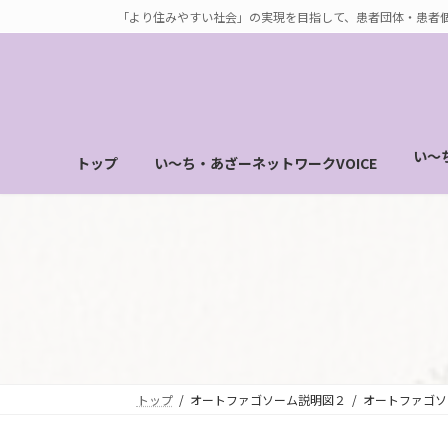
コ
ナ
「より住みやすい社会」の実現を目指して、患者団体・患者
ン
ビ
テ
ゲ
ン
ー
ツ
シ
へ
ョ
い～
トップ
い～ち・あざーネットワークVOICE
ス
ン
キ
に
ッ
移
プ
動
トップ
オートファゴソーム説明図２
オートファゴソ