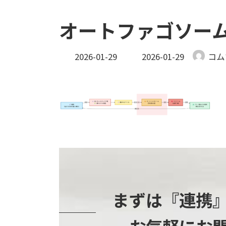
オートファゴソー
最
2026-01-29
2026-01-29
コム
終
更
新
日
時
:
まずは『連携