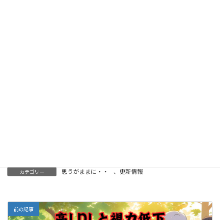
す。亡くなられたご主人の97年もの長い年月を生きら
れたこと、それ自体が一つの奇跡であるのでは？そう
思ったりしています。そしてその背後には多くの物語
や、支え合ってきたご夫婦の絆があったはずです。し
かし、奥様がその現実を完全に理解できない状態であ
ることも胸を締め付けられるような事実です。そこに
もまた、人間の脆さと同時に、他者との繋がりの意味
を痛感します。それは絶対に必要なのです。・・・
本
日は言葉にできません。
この経験を私達の活動に活かしたいと考えます。
思うがままに・・
、
更新情報
カテゴリー
前の記事