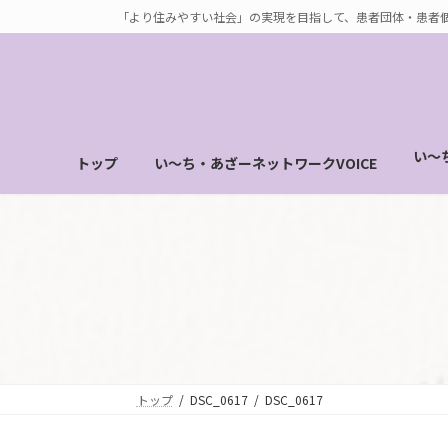
コ
ナ
「より住みやすい社会」の実現を目指して、患者団体・患者
ン
ビ
テ
ゲ
ン
ー
ツ
シ
へ
ョ
い～
トップ
い～ち・あざーネットワークVOICE
ス
ン
キ
に
ッ
移
プ
動
トップ
DSC_0617
DSC_0617