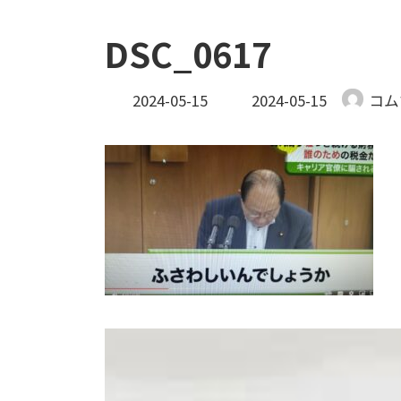
DSC_0617
最
2024-05-15
2024-05-15
コム
終
更
新
日
時
: