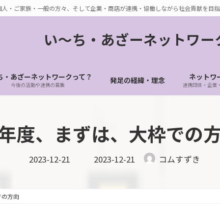
個人・ご家族・一般の方々、そして企業・商店が連携・協働しながら社会貢献を目指
い〜ち・あざーネットワー
ち・あざーネットワークって？
ネットワ
発足の経緯・理念
今後の活動や連携の募集
連携団体・企業
年度、まずは、大枠での
最
2023-12-21
2023-12-21
コムすずき
終
更
新
日
時
での方向
: