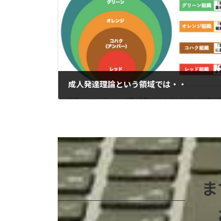
成人発達理論という領域では・・
2023-12-18
ま