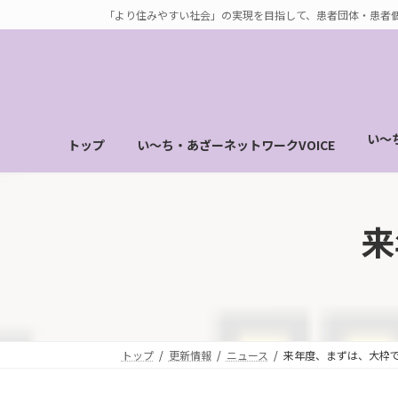
コ
ナ
「より住みやすい社会」の実現を目指して、患者団体・患者
ン
ビ
テ
ゲ
ン
ー
ツ
シ
へ
ョ
い～
トップ
い～ち・あざーネットワークVOICE
ス
ン
キ
に
ッ
移
プ
動
来
トップ
更新情報
ニュース
来年度、まずは、大枠