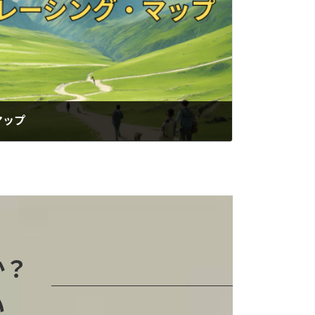
マップ
か？
い