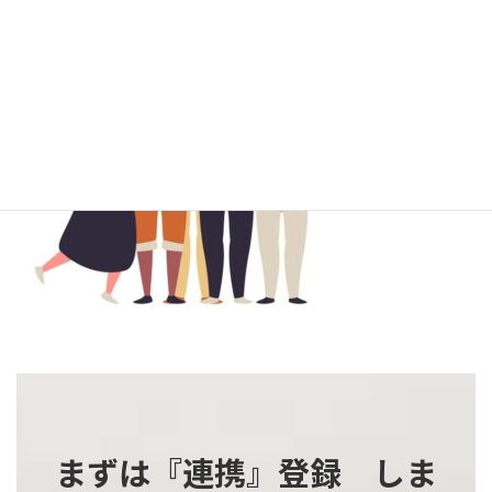
更
新
日
時
:
まずは『連携』登録 しま