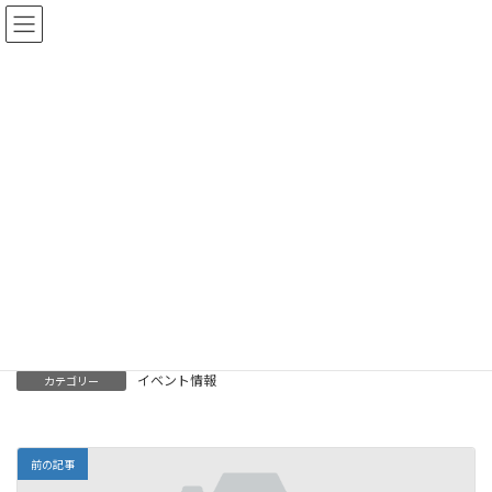
コ
ナ
い〜ち・あざーネットワーク
ン
ビ
テ
ゲ
ン
ー
イベント情報
ツ
シ
へ
ョ
ス
ン
最
2022-11-12
2022-11-16
コムすずき
終
キ
に
更
ッ
移
新
日
プ
動
時
トップ
更新情報
イベント情報
イベント情報
:
テスト中です。
イベント情報
カテゴリー
前の記事