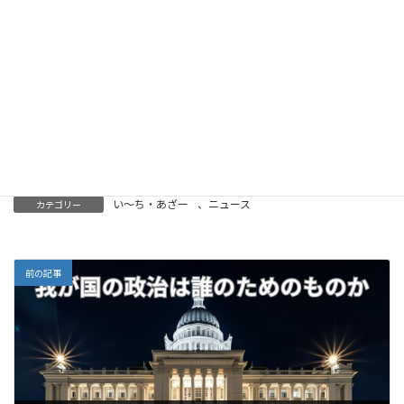
さ」を差し出すことができれば、その行為はきっとあ
なた自身をも温め、そして次の誰かへとつながってい
くでしょう。
大きな変化は、小さな一歩から始まります。優しさ
の連鎖反応を、私たち一人ひとりが生み出していける
社会を目指したいと思います。
い～ち・あざー
、
ニュース
カテゴリー
前の記事