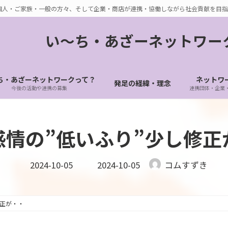
個人・ご家族・一般の方々、そして企業・商店が連携・協働しながら社会貢献を目指
い〜ち・あざーネットワー
ち・あざーネットワークって？
ネットワ
発足の経緯・理念
今後の活動や連携の募集
連携団体・企業
感情の”低いふり”少し修正
最
2024-10-05
2024-10-05
コムすずき
終
更
新
日
時
修正が・・
: