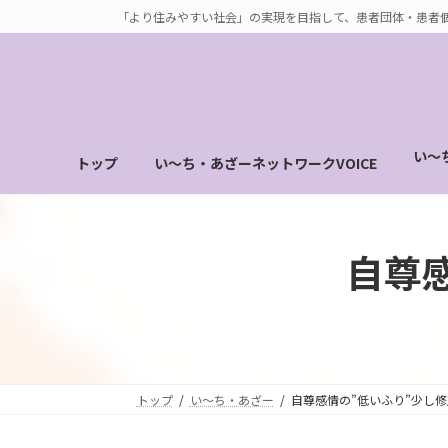
コ
ナ
「より住みやすい社会」の実現を目指して、患者団体・患者
ン
ビ
テ
ゲ
ン
ー
ツ
シ
へ
ョ
い～
トップ
い～ち・あざーネットワークVOICE
ス
ン
キ
に
ッ
移
プ
動
自尊
トップ
い～ち・あざー
自尊感情の”低いふり”少し