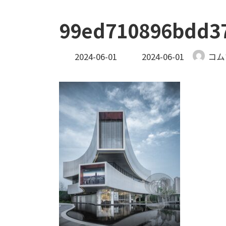
99ed710896bdd3
最
2024-06-01
2024-06-01
コム
終
更
新
日
時
: