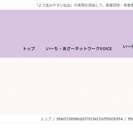
コ
ナ
「より住みやすい社会」の実現を目指して、患者団体・患者
ン
ビ
テ
ゲ
ン
ー
ツ
シ
へ
ョ
い～
トップ
い～ち・あざーネットワークVOICE
ス
ン
キ
に
ッ
移
プ
動
トップ
99ed710896bdd37019e133cf9562b994
99