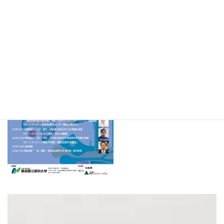
最
2024-03-12
2024-03-12
コムすずき
終
更
新
日
時
: