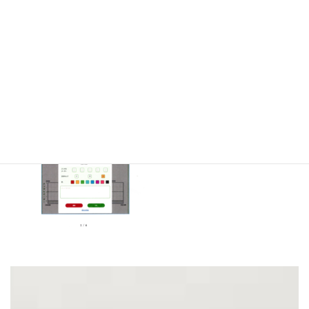
最
2024-01-24
2024-01-24
コムすずき
終
更
新
日
時
: