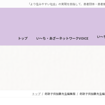
コ
ナ
「より住みやすい社会」の実現を目指して、患者団体・患者
ン
ビ
テ
ゲ
ン
ー
ツ
シ
へ
ョ
い～
トップ
い～ち・あざーネットワークVOICE
ス
ン
キ
に
ッ
移
プ
動
トップ
奇跡子供加藤先生編集版
奇跡子供加藤先生編