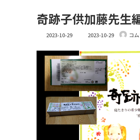
奇跡子供加藤先生
最
2023-10-29
2023-10-29
コム
終
更
動
新
画
日
時
プ
:
レ
ー
ヤ
ー