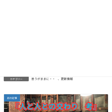
一般的に、アファーメーションは肯定的な言葉やフレ
ーズを選択し、これらを積極的に繰り返すことで、自
己意識を向上させ、ポジティブな変化をもたらすこと
を目的とします。ただし、アファーメーションは効果
的な自己啓発ツールとして一部の人にとっては有用で
ある一方、すべての人にとって効果的であるわけでは
ないことに留意する必要があります。当然ながら、目
標に向けた自己努力が基礎になる事は言うまでもあり
ません。
思うがままに・・
、
更新情報
カテゴリー
前の記事