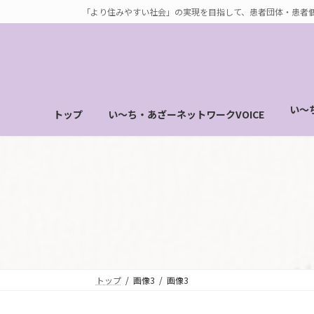
コ
ナ
「より住みやすい社会」の実現を目指して、患者団体・患者
ン
ビ
テ
ゲ
ン
ー
ツ
シ
へ
ョ
い～
トップ
い～ち・あざーネットワークVOICE
ス
ン
キ
に
ッ
移
プ
動
トップ
画像3
画像3