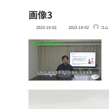
画像3
最
2023-10-02
2023-10-02
コム
終
更
新
日
時
: