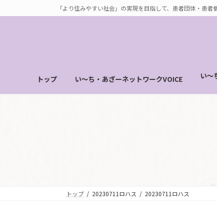
コ
ナ
「より住みやすい社会」の実現を目指して、患者団体・患者
ン
ビ
テ
ゲ
ン
ー
ツ
シ
へ
ョ
い～
トップ
い～ち・あざーネットワークVOICE
ス
ン
キ
に
ッ
移
プ
動
トップ
20230711ロハス
20230711ロハス