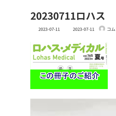
20230711ロハス
最
2023-07-11
2023-07-11
コム
終
更
新
日
時
: