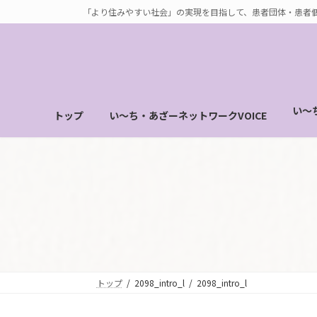
コ
ナ
「より住みやすい社会」の実現を目指して、患者団体・患者
ン
ビ
テ
ゲ
ン
ー
ツ
シ
へ
ョ
い～
トップ
い～ち・あざーネットワークVOICE
ス
ン
キ
に
ッ
移
プ
動
トップ
2098_intro_l
2098_intro_l