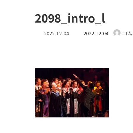
2098_intro_l
最
2022-12-04
2022-12-04
コム
終
更
新
日
時
: